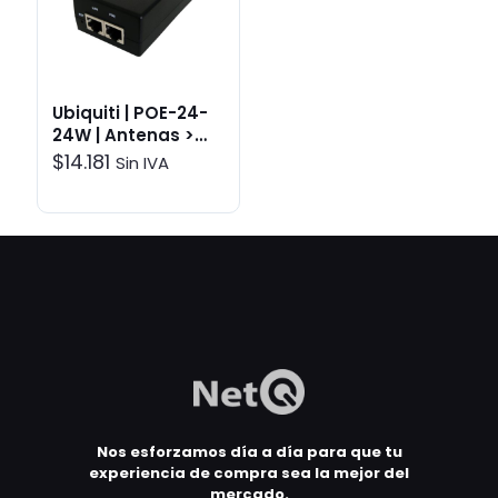
Ubiquiti | POE-24-
24W | Antenas >
Accesorios
$
14.181
Sin IVA
Nos esforzamos día a día para que tu
experiencia de compra sea la mejor del
mercado.