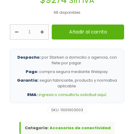
Sin IVA
98 disponibles
Ubiquiti
Añadir al carrito
|
18POW
|
Accesorios
de
Despacho:
por Starken a domicilio o agencia, con
conectividad
flete por pagar.
cantidad
Pago:
compra segura mediante Webpay.
Garantía:
según fabricante, producto y normativa
aplicable.
RMA:
ingresa o consulta tu solicitud aquí
.
SKU:
11001003003
Categoría:
Accesorios de conectividad