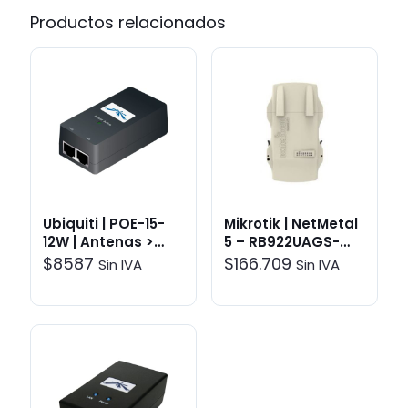
Productos relacionados
Ubiquiti | POE-15-
Mikrotik | NetMetal
12W | Antenas >
5 – RB922UAGS-
Accesorios
5HPacT-NM |
$
8587
$
166.709
Sin IVA
Sin IVA
Enlaces
inalámbricos