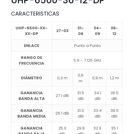
UHP-6500-36-12-DP
CARACTERISTICAS
UHP-6500-XX-
31-
34-
36-
27-03
XX-DP
06
09
12
ENLACE
Punto a Punto
RANGO DE
5.9 – 7.125 GHz
FRECUENCIA
0,6
DIÁMETRO
0,3 m
0,9 m
1,2 m
m
GANANCIA
31.5
34.1
36.5
27.1 dBi
BANDA ALTA
dBi
dBi
dBi
GANANCIA
31.0
33.4
36.0
26.1 dBi
BANDA MEDIA
dBi
dBi
dBi
GANANCIA
25.0
29.8
32.6
35.1
BANDA BAJA
dBi
dBi
dBi
dBi