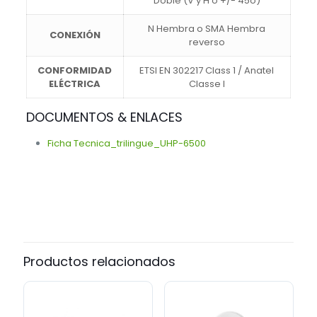
Doble (V y H o +/- 45o)
N Hembra o SMA Hembra
CONEXIÓN
reverso
CONFORMIDAD
ETSI EN 302217 Class 1 / Anatel
ELÉCTRICA
Classe I
DOCUMENTOS & ENLACES
Ficha Tecnica_trilingue_UHP-6500
marca
ALGcom
Productos relacionados