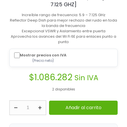
7.125 GHZ]
Increíble rango de frecuencia: 5.9 – 7.125 GHz
Reflector Deep Dish para mejor rechazo del ruido en toda
la banda de frecuencia
Excepcional VSWR y Aislamiento entre puerta
Aprovecha los avances del Wi Fi 6E para enlaces punto a
punto
Mostrar precios con IVA
(
Precio neto
)
$
1.086.282
Sin IVA
2 disponibles
ALGcom
Añadir al carrito
|
UHP-
6500-
36-