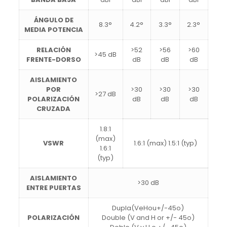
ÁNGULO DE
8.3°
4.2°
3.3°
2.3°
MEDIA POTENCIA
RELACIÓN
>52
>56
>60
>45 dB
FRENTE-DORSO
dB
dB
dB
AISLAMIENTO
POR
>30
>30
>30
>27 dB
POLARIZACIÓN
dB
dB
dB
CRUZADA
1.8:1
(max)
VSWR
1.6:1 (max) 1.5:1 (typ)
1.6:1
(typ)
AISLAMIENTO
>30 dB
ENTRE PUERTAS
Dupla(VeHou+/-45o)
POLARIZACIÓN
Double (V and H or +/- 45o)