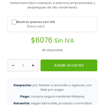
HellermannTyton orientado a entornos empresariales y
despliegues de alto rendimiento.
Mostrar precios con IVA
(
Precio neto
)
$
6076
Sin IVA
88 disponibles
HellermannTyton
Añadir al carrito
|
AC6050
CANALETA
BLANCA
HELACLIMA
Despacho:
por Starken a domicilio o agencia, con
60X50
flete por pagar.
2MT
Pago:
compra segura mediante Webpay.
|
Sistemas
Garantía:
según fabricante, producto y normativa