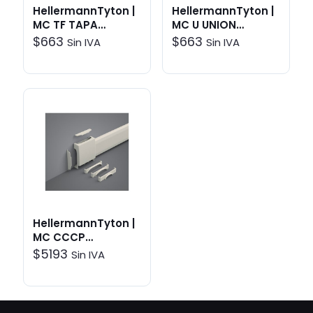
HellermannTyton |
HellermannTyton |
MC TF TAPA
MC U UNION
TERMINAL
MEGACANAL 95X22
$
663
$
663
Sin IVA
Sin IVA
MEGACANAL 95X22
| Sistemas de
| Sistemas de
Canalización >
Canalización >
MegaCanal
MegaCanal
HellermannTyton |
MC CCCP
MEGACANAL 95X22
$
5193
Sin IVA
CAJA DERIVACION
PISO | Sistemas de
Canalización >
MegaCanal