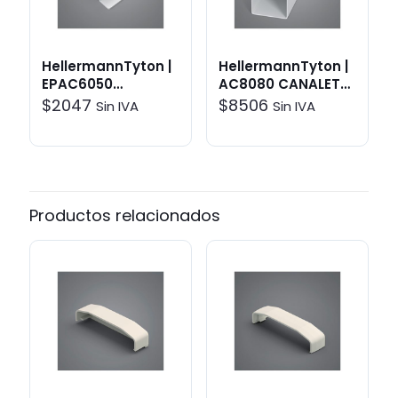
HellermannTyton |
HellermannTyton |
EPAC6050
AC8080 CANALETA
ENTRADA PARED
BLANCA HELACLIMA
$
2047
$
8506
Sin IVA
Sin IVA
HELACLIMA 60X50 |
80X80 2MT |
Sistemas de
Sistemas de
Canalización >
Canalización >
HelaClima
HelaClima
Productos relacionados