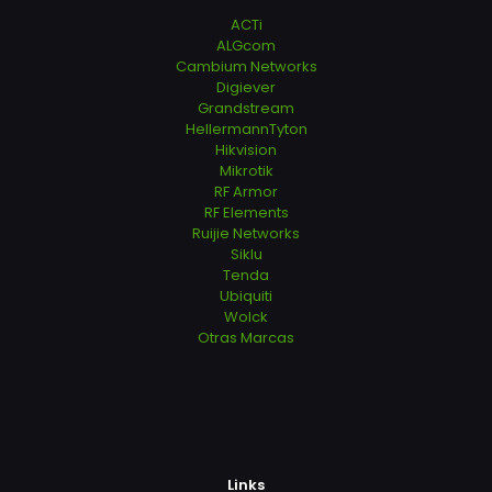
ACTi
ALGcom
Cambium Networks
Digiever
Grandstream
HellermannTyton
Hikvision
Mikrotik
RF Armor
RF Elements
Ruijie Networks
Siklu
Tenda
Ubiquiti
Wolck
Otras Marcas
Links