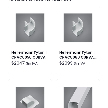
HellermannTyton |
HellermannTyton |
CPAC6050 CURVA
CPAC8080 CURVA
PLANA HELACLIMA
PLANA HELACLIMA
$
2047
$
2099
Sin IVA
Sin IVA
60X50 | Sistemas
80X80 | Sistemas
de Canalización >
de Canalización >
HelaClima
HelaClima