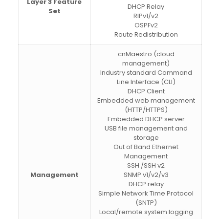
Layer 3 Feature
DHCP Relay
Set
RIPv1/v2
OSPFv2
Route Redistribution
cnMaestro (cloud
management)
Industry standard Command
Line Interface (CLI)
DHCP Client
Embedded web management
(HTTP/HTTPS)
Embedded DHCP server
USB file management and
storage
Out of Band Ethernet
Management
SSH /SSH v2
Management
SNMP v1/v2/v3
DHCP relay
Simple Network Time Protocol
(SNTP)
Local/remote system logging