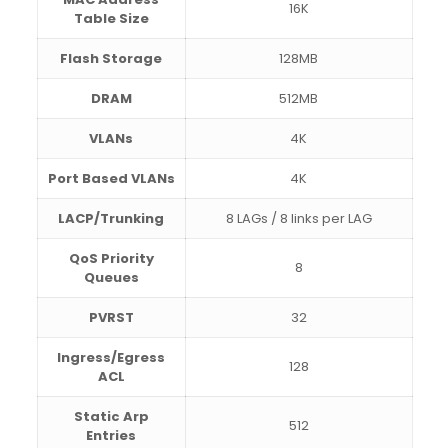
16K
Table Size
Flash Storage
128MB
DRAM
512MB
VLANs
4K
Port Based VLANs
4K
LACP/Trunking
8 LAGs / 8 links per LAG
QoS Priority
8
Queues
PVRST
32
Ingress/Egress
128
ACL
Static Arp
512
Entries