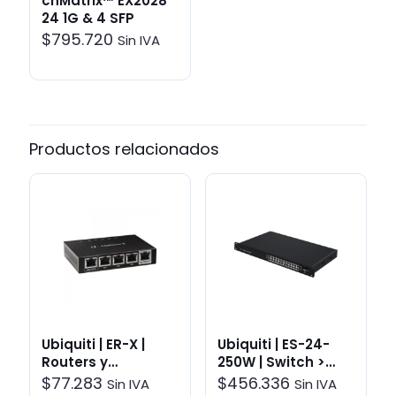
cnMatrix™ EX2028
24 1G & 4 SFP
$
795.720
Sin IVA
Productos relacionados
Ubiquiti | ER-X |
Ubiquiti | ES-24-
Routers y
250W | Switch >
gateways
Smart
$
77.283
$
456.336
Sin IVA
Sin IVA