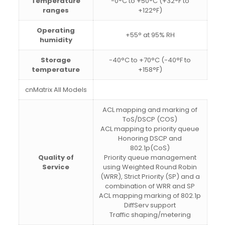
Temperature
-0°C to +50°C (+32°F to
ranges
+122°F)
Operating
+55° at 95% RH
humidity
Storage
-40°C to +70°C (-40°F to
temperature
+158°F)
cnMatrix All Models
ACL mapping and marking of
ToS/DSCP (COS)
ACL mapping to priority queue
Honoring DSCP and
802.1p(CoS)
Quality of
Priority queue management
Service
using Weighted Round Robin
(WRR), Strict Priority (SP) and a
combination of WRR and SP
ACL mapping marking of 802.1p
DiffServ support
Traffic shaping/metering