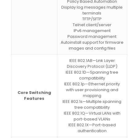
Policy Based Automation
Display log messages multiple
terminals
TFTP/SFTP
Telnet client/server
IPv6 management
Password management
Autoinstall support for firmware
images and config files
IEEE 802.1AB—Link Layer
Discovery Protocol (LLDP)
IEEE 802.1D—Spanning tree
compatibility
IEEE 802.1p—Ethernet priority
with user provisioning and
Core Switching
mapping
Features
IEEE 802.1s—Multiple spanning
tree compatibility
IEEE 802.1Q—Virtual LANs with
port-based VLANs
IEEE 802.1X—Port-based
authentication