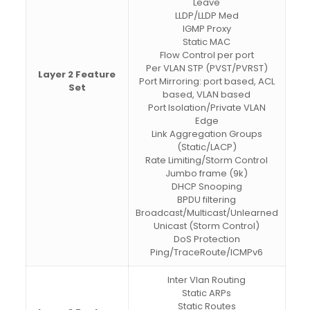
Leave
LLDP/LLDP Med
IGMP Proxy
Static MAC
Flow Control per port
Per VLAN STP (PVST/PVRST)
Layer 2 Feature
Port Mirroring: port based, ACL
Set
based, VLAN based
Port Isolation/Private VLAN
Edge
Link Aggregation Groups
(Static/LACP)
Rate Limiting/Storm Control
Jumbo frame (9k)
DHCP Snooping
BPDU filtering
Broadcast/Multicast/Unlearned
Unicast (Storm Control)
DoS Protection
Ping/TraceRoute/ICMPv6
Inter Vlan Routing
Static ARPs
Static Routes