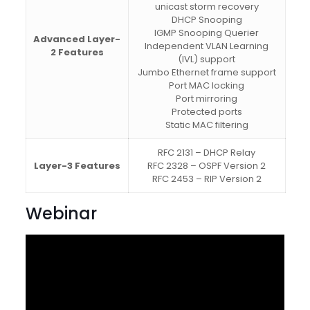
unicast storm recovery
DHCP Snooping
IGMP Snooping Querier
Advanced Layer-
Independent VLAN Learning
2 Features
(IVL) support
Jumbo Ethernet frame support
Port MAC locking
Port mirroring
Protected ports
Static MAC filtering
RFC 2131 – DHCP Relay
Layer-3 Features
RFC 2328 – OSPF Version 2
RFC 2453 – RIP Version 2
Webinar