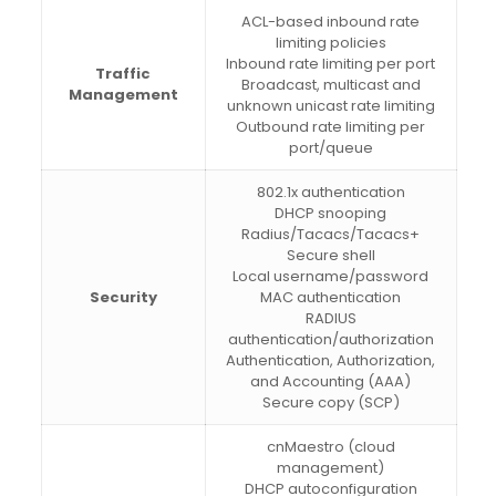
ACL-based inbound rate
limiting policies
Inbound rate limiting per port
Traffic
Broadcast, multicast and
Management
unknown unicast rate limiting
Outbound rate limiting per
port/queue
802.1x authentication
DHCP snooping
Radius/Tacacs/Tacacs+
Secure shell
Local username/password
Security
MAC authentication
RADIUS
authentication/authorization
Authentication, Authorization,
and Accounting (AAA)
Secure copy (SCP)
cnMaestro (cloud
management)
DHCP autoconfiguration