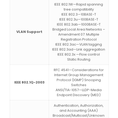
IEEE 802.1W—Rapid spanning
tree compatibility
IEEE 802.3—10BASE-T
IEEE 802.3u—100BASE-T
IEEE 802.3ab—1000BASE-T
Bridged Local Area Networks –
VLAN Support
Amendment 07: Multiple
Registration Protocol
IEEE 802.3ac—VLAN tagging
IEEE 802.3ad—Link aggregation
IEEE 802.3x —Flow control
Static Routing
RFC 4541—Considerations for
Internet Group Management
Protocol (IGMP) Snooping
IEEE 802.1Q-2003
Switches
ANSI/TIA-1057—LLDP-Media
Endpoint Discovery (MED)
Authentication, Authorization,
and Accounting (AAA)
Broadcast/Multicast/Unknown