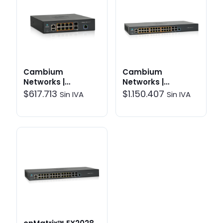
Cambium
Cambium
Networks |
Networks |
cnMatrix™ EX2010-
cnMatrix™ EX2028-
$
617.713
$
1.150.407
Sin IVA
Sin IVA
P 8x 1G PoE+ |
P 24 1G PoE | Switch
Switch > Layer 2
> Layer 2