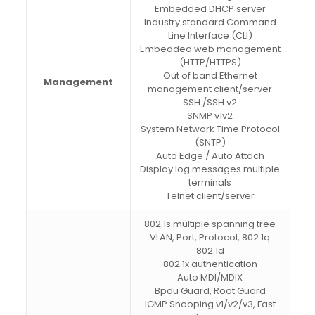
Embedded DHCP server
Industry standard Command
Line Interface (CLI)
Embedded web management
(HTTP/HTTPS)
Out of band Ethernet
Management
management client/server
SSH /SSH v2
SNMP v1v2
System Network Time Protocol
(SNTP)
Auto Edge / Auto Attach
Display log messages multiple
terminals
Telnet client/server
802.1s multiple spanning tree
VLAN, Port, Protocol, 802.1q
802.1d
802.1x authentication
Auto MDI/MDIX
Bpdu Guard, Root Guard
IGMP Snooping v1/v2/v3, Fast