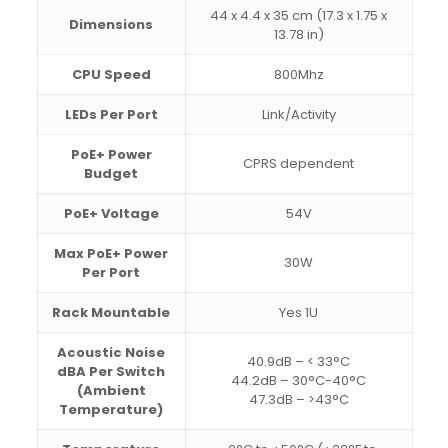
44 x 4.4 x 35 cm (17.3 x 1.75 x
Dimensions
13.78 in)
CPU Speed
800Mhz
LEDs Per Port
Link/Activity
PoE+ Power
CPRS dependent
Budget
PoE+ Voltage
54V
Max PoE+ Power
30W
Per Port
Rack Mountable
Yes 1U
Acoustic Noise
40.9dB – < 33°C
dBA Per Switch
44.2dB – 30°C-40°C
(Ambient
47.3dB – >43°C
Temperature)