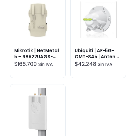
Mikrotik | NetMetal
Ubiquiti | AF-5G-
5 – RB922UAGS-
OMT-S45 | Antenas
5HPacT-NM |
> Accesorios
$
166.709
$
42.248
Sin IVA
Sin IVA
Enlaces
inalámbricos