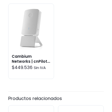
Cambium
Networks | cnPilot™
e430H | Enlaces
$
449.536
Sin IVA
inalámbricos
Productos relacionados