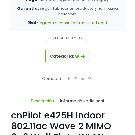
cantidad
Garantía:
según fabricante, producto y normativa
aplicable.
RMA:
ingresa o consulta tu solicitud aquí
.
SKU:
60001073028
Categoría:
Wi-Fi
Compartir
Descripción
Información adicional
cnPilot e425H Indoor
802.11ac Wave 2 MIMO