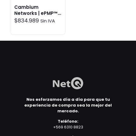
Cambium
Networks | ePMP™
2000 | Enlaces
$
834.989
Sin IVA
inalámbricos
Nos esforzamos día a día para que tu
experiencia de compra sea la mejor del
mercado.
Teléfono:
+569 6310 8823