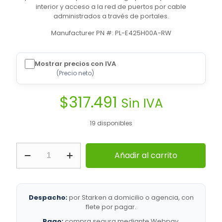
interior y acceso a la red de puertos por cable
administrados a través de portales.
Manufacturer PN #: PL-E425H00A-RW
Mostrar precios con IVA
(
Precio neto
)
$
317.491
Sin IVA
19 disponibles
Cambium
Añadir al carrito
Networks
|
cnPilot
e425H
|
Despacho:
por Starken a domicilio o agencia, con
Enlaces
flete por pagar.
inalámbricos
Pago:
compra segura mediante Webpay.