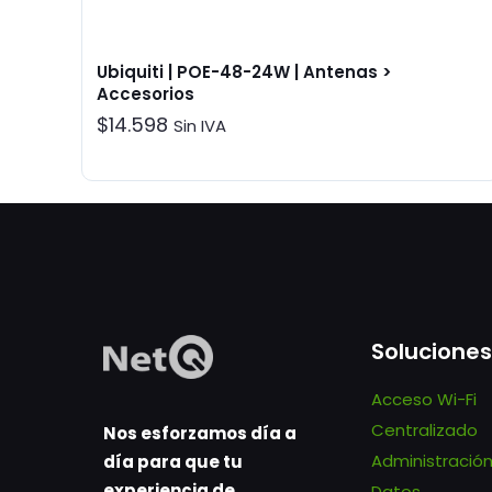
Ubiquiti | POE-48-24W | Antenas >
Accesorios
$
14.598
Sin IVA
Soluciones
Acceso Wi-Fi
Centralizado
Nos esforzamos día a
Administració
día para que tu
experiencia de
Datos