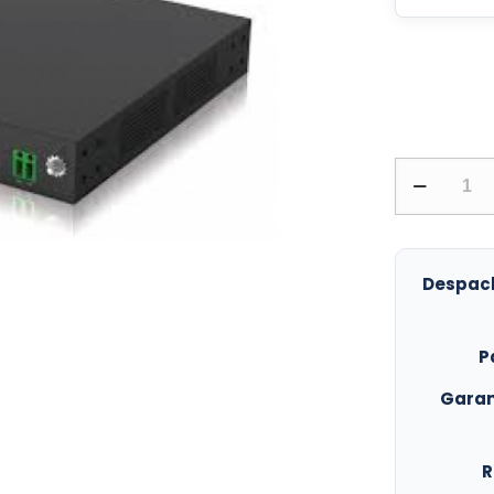
Ubiquiti
|
EP-
54V-
Despac
150W
|
Antenas
P
>
Garan
Accesorios
cantidad
R