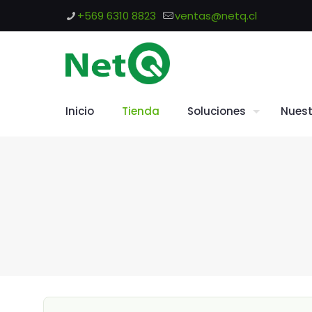
+569 6310 8823
ventas@netq.cl
Inicio
Tienda
Soluciones
Nuest