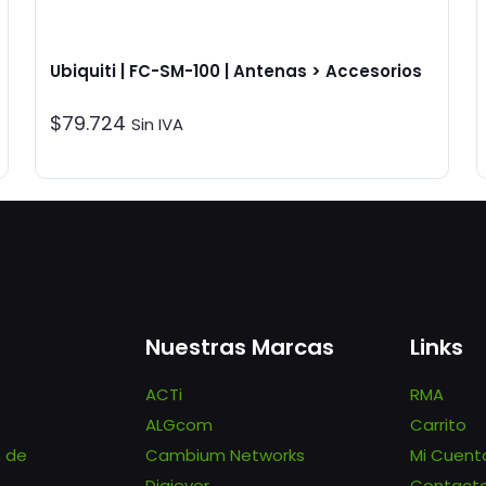
Ubiquiti | FC-SM-100 | Antenas > Accesorios
$
79.724
Sin IVA
Nuestras Marcas
Links
ACTi
RMA
ALGcom
Carrito
n de
Cambium Networks
Mi Cuent
Digiever
Contact