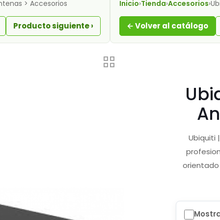
Antenas > Accesorios
Inicio
›
Tienda
›
Accesorios
›
Ub
Producto siguiente ›
← Volver al catálogo
Ubiq
An
Ubiquiti
profesion
orientado
Mostra