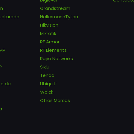
ón
Grandstream
ucturado
HellermannTyton
Hikvision
Mikrotik
RF Armor
tMP
RF Elements
Ruijie Networks
P
Siklu
Tenda
to de
Ubiquiti
Wolck
Otras Marcas
a