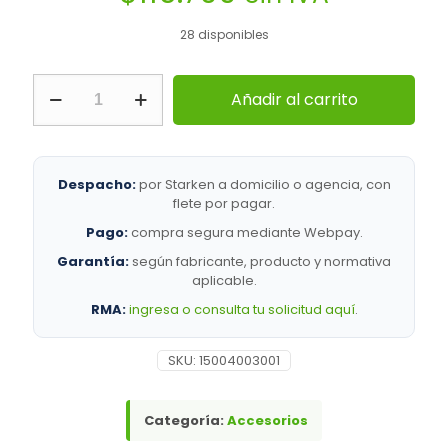
28 disponibles
Ubiquiti
Añadir al carrito
|
FC-
SM-
200
|
Despacho:
por Starken a domicilio o agencia, con
Antenas
flete por pagar.
>
Pago:
compra segura mediante Webpay.
Accesorios
cantidad
Garantía:
según fabricante, producto y normativa
aplicable.
RMA:
ingresa o consulta tu solicitud aquí
.
SKU:
15004003001
Categoría:
Accesorios