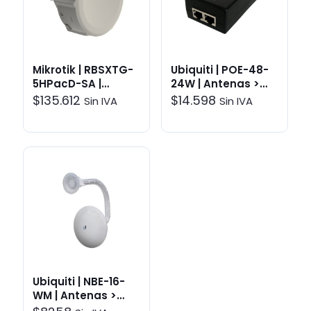
Mikrotik | RBSXTG-
Ubiquiti | POE-48-
5HPacD-SA |
24W | Antenas >
Enlaces
Accesorios
$
135.612
$
14.598
Sin IVA
Sin IVA
inalámbricos
Ubiquiti | NBE-16-
WM | Antenas >
Accesorios