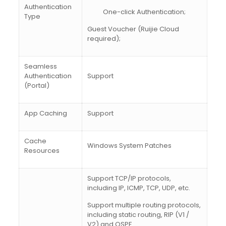
Authentication
One-click Authentication;
Type
Guest Voucher (Ruijie Cloud
required);
Seamless
Authentication
Support
(Portal)
App Caching
Support
Cache
Windows System Patches
Resources
Support TCP/IP protocols,
including IP, ICMP, TCP, UDP, etc.
Support multiple routing protocols,
including static routing, RIP (V1 /
V2) and OSPF