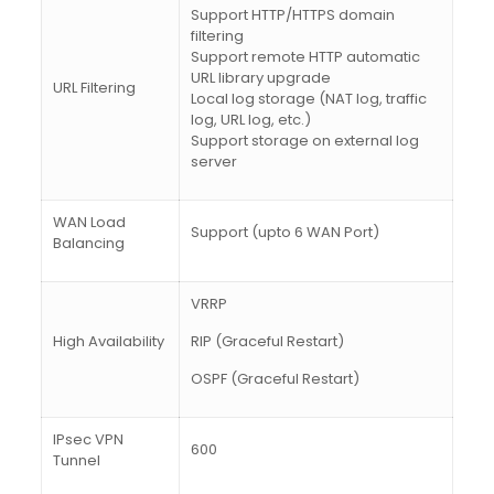
Support HTTP/HTTPS domain
filtering
Support remote HTTP automatic
URL library upgrade
URL Filtering
Local log storage (NAT log, traffic
log, URL log, etc.)
Support storage on external log
server
WAN Load
Support (upto 6 WAN Port)
Balancing
VRRP
High Availability
RIP (Graceful Restart)
OSPF (Graceful Restart)
IPsec VPN
600
Tunnel