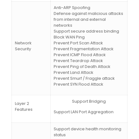
Anti-ARP Spoofing
Defense against malicious attacks
from internal and external
networks
Support secure address binding
Block WAN Ping
Network
Prevent Port Scan Attack
Security
Prevent Fragmentation Attack
Prevent ICMP Flood Attack
Prevent Teardrop Attack
Prevent Ping of Death Attack
Prevent Land Attack
Prevent Smurf / Fraggle attack
Prevent SYN Flood Attack
Support Bridging
Layer 2
Features
Support LAN Port Aggregation
Support device health monitoring
status