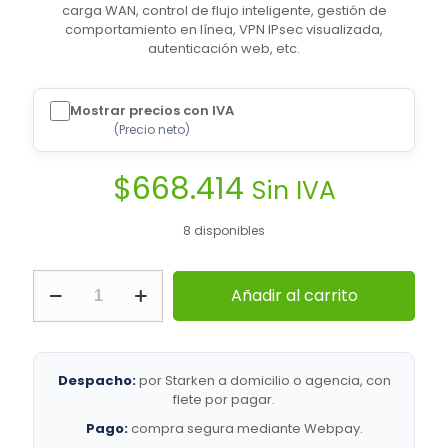
carga WAN, control de flujo inteligente, gestión de
comportamiento en línea, VPN IPsec visualizada,
autenticación web, etc.
Mostrar precios con IVA
(
Precio neto
)
$
668.414
Sin IVA
8 disponibles
Ruijie
Añadir al carrito
Networks
|
RG-
EG3230
Unified
Despacho:
por Starken a domicilio o agencia, con
Security
flete por pagar.
Gateway
Pago:
compra segura mediante Webpay.
|