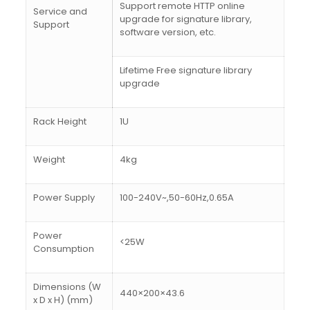
Support remote HTTP online
Service and
upgrade for signature library,
Support
software version, etc.
Lifetime Free signature library
upgrade
Rack Height
1U
Weight
4kg
Power Supply
100-240V~,50-60Hz,0.65A
Power
<25W
Consumption
Dimensions (W
440×200×43.6
x D x H) (mm)