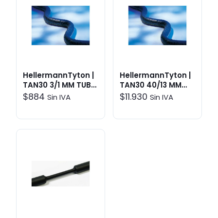
HellermannTyton |
HellermannTyton |
TAN30 3/1 MM TUBO
TAN30 40/13 MM
1MT
TUBO 1MT
$
884
$
11.930
Sin IVA
Sin IVA
TERMORETRACTIL
TERMORETRACTIL
NEGRO | Sistemas
NEGRO | Sistemas
de Aislación
de Aislación