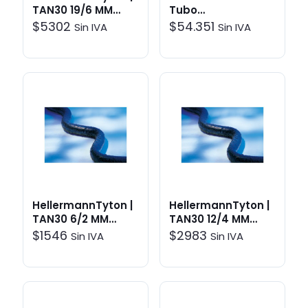
TAN30 19/6 MM
Tubo
TUBO 1MT
Termoretractil
$
5302
$
54.351
Sin IVA
Sin IVA
TERMORETRACTIL
Negro (100 Mt)
NEGRO | Sistemas
de Aislación
HellermannTyton |
HellermannTyton |
TAN30 6/2 MM
TAN30 12/4 MM
TUBO 1MT
TUBO 1MT
$
1546
$
2983
Sin IVA
Sin IVA
TERMORETRACTIL
TERMORETRACTIL
NEGRO | Sistemas
NEGRO | Sistemas
de Aislación
de Aislación