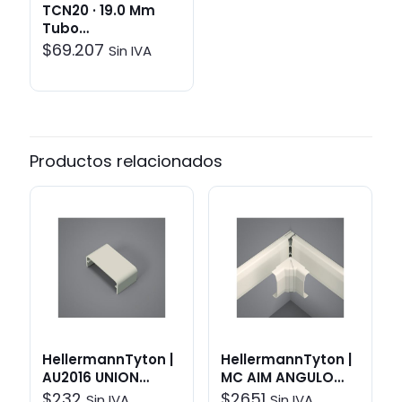
TCN20 · 19.0 Mm
Tubo
Termoretractil
$
69.207
Sin IVA
Negro (60 Mt)
Productos relacionados
HellermannTyton |
HellermannTyton |
AU2016 UNION
MC AIM ANGULO
MINICANAL 20X10 |
INTERNO MOVIL
$
232
$
2651
Sin IVA
Sin IVA