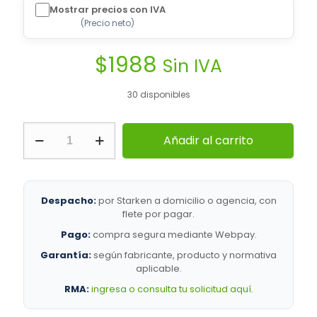
Mostrar precios con IVA
(
Precio neto
)
$
1988
Sin IVA
30 disponibles
HellermannTyton
Añadir al carrito
|
TAN30
9/3
MM
TUBO
Despacho:
por Starken a domicilio o agencia, con
1MT
flete por pagar.
TERMORETRACTIL
Pago:
compra segura mediante Webpay.
NEGRO
|
Garantía:
según fabricante, producto y normativa
Sistemas
aplicable.
de
RMA:
ingresa o consulta tu solicitud aquí
.
Aislación
cantidad