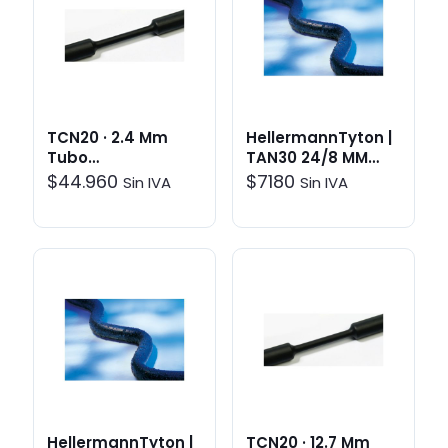
TCN20 · 2.4 Mm
HellermannTyton |
Tubo
TAN30 24/8 MM
Termoretractil
TUBO 1MT
$
44.960
$
7180
Sin IVA
Sin IVA
Negro (300 Mt)
TERMORETRACTIL
NEGRO | Sistemas
de Aislación
HellermannTyton |
TCN20 · 12.7 Mm