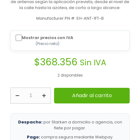
de antenas según la aplicación prevista, desde el nivel de
la calle hasta la azotea, de corto a largo alcance.
Manufacturer PN #: EH-ANT-1FT-B
Mostrar precios con IVA
(
Precio neto
)
$
368.356
Sin IVA
2 disponibles
Siklu
Añadir al carrito
|
EH-
ANT-
1FT-
B
Despacho:
por Starken a domicilio o agencia, con
|
flete por pagar.
Enlaces
Pago:
compra segura mediante Webpay.
inalámbricos