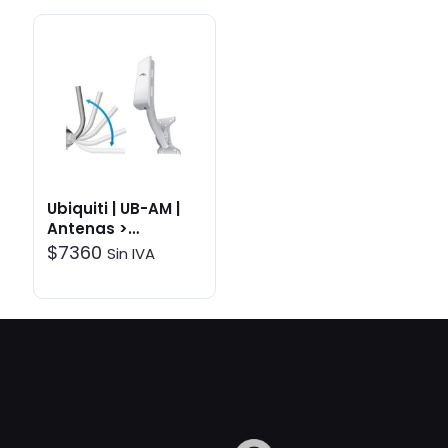
Ubiquiti | UB-AM |
Antenas >
Accesorios
$
7360
Sin IVA