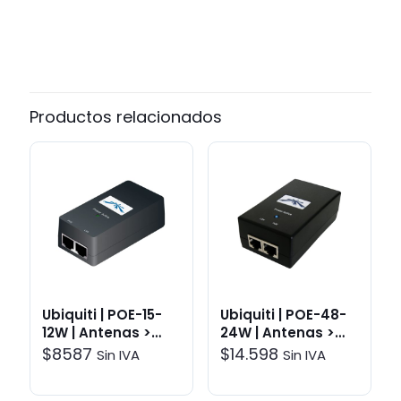
marca
Siklu
Productos relacionados
Ubiquiti | POE-15-
Ubiquiti | POE-48-
12W | Antenas >
24W | Antenas >
Accesorios
Accesorios
$
8587
$
14.598
Sin IVA
Sin IVA