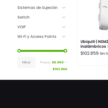
Sistemas de Sujeción
Switch
VOIP
Wi‑Fi y Access Points
Ubiquiti | NSM2
inalámbricos 
estaciones
$
102.859
Sin 
Precio
Precio
Filtrar
Precio:
$6.960
—
mínimo
máximo
$102.860