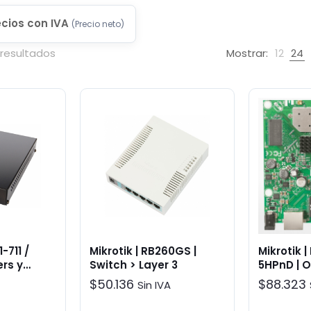
ecios con IVA
(
Precio neto
)
 resultados
Mostrar:
12
24
-711 /
Mikrotik | RB260GS |
Mikrotik 
ers y
Switch > Layer 3
5HPnD | 
ccesorios
$
50.136
$
88.323
Sin IVA