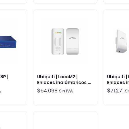
8P |
Ubiquiti | LocoM2 |
Ubiquiti |
Enlaces inalámbricos >
Enlaces i
CPE y estaciones
CPE y es
$
54.098
$
71.271
A
Sin IVA
Si