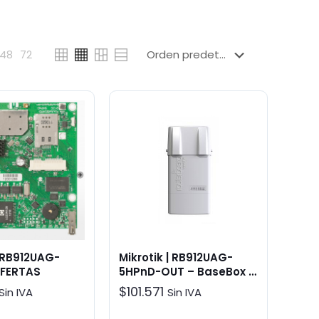
48
72
| RB912UAG-
Mikrotik | RB912UAG-
OFERTAS
5HPnD-OUT – BaseBox 5
| Enlaces inalámbricos
$
101.571
Sin IVA
Sin IVA