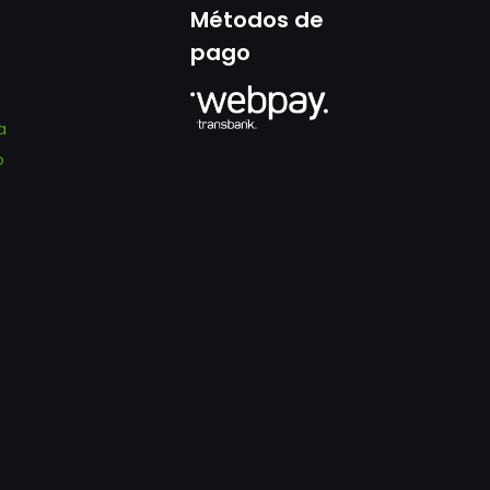
Métodos de
pago
a
o