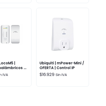
 LocoM5 |
Ubiquiti | mPower-Mini /
nalámbricos >
OFERTA | Control IP
taciones
$
16.929
n IVA
Sin IVA