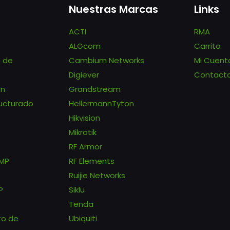
Nuestras Marcas
Links
ACTi
RMA
ALGcom
Carrito
n de
Cambium Networks
Mi Cuent
Digiever
Contact
ón
Grandstream
ucturado
HellermannTyton
Hikvision
Mikrotik
RF Armor
tMP
RF Elements
Ruijie Networks
P
Siklu
Tenda
to de
Ubiquiti