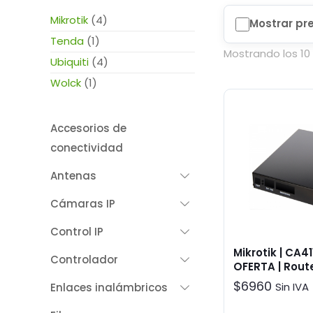
Mikrotik
(4)
Mostrar pr
Tenda
(1)
Mostrando los 10
Ubiquiti
(4)
Wolck
(1)
Accesorios de
conectividad
Antenas
Cámaras IP
Control IP
Mikrotik | CA411
Controlador
OFERTA | Rout
gateways > A
$
6960
Sin IVA
Enlaces inalámbricos