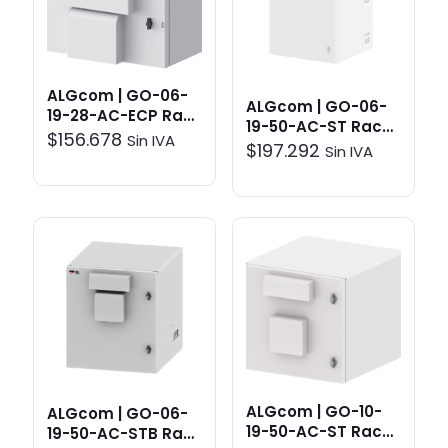
ALGcom | GO-06-
ALGcom | GO-06-
19-28-AC-ECP Rack
19-50-AC-ST Rack
ext Poste-Pared 6U
$
156.678
Sin IVA
ext Poste-Pared 6U
$
197.292
Sin IVA
34cm | Sistemas
60cm | Sistemas
de Protección
de Protección
ALGcom | GO-10-
ALGcom | GO-06-
19-50-AC-ST Rack
19-50-AC-STB Rack