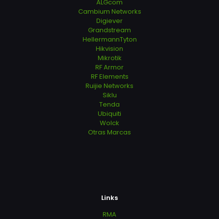
ALGcom
Cambium Networks
Digiever
Grandstream
HellermannTyton
Hikvision
Mikrotik
RF Armor
RF Elements
Ruijie Networks
Siklu
Tenda
Ubiquiti
Wolck
Otras Marcas
Links
RMA